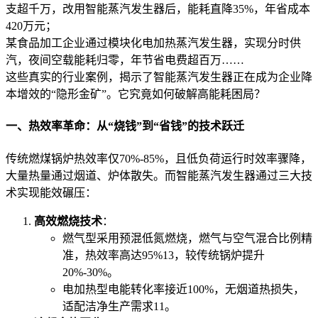
支超千万，改用智能蒸汽发生器后，能耗直降35%，年省成本
420万元；
某食品加工企业通过模块化电加热蒸汽发生器，实现分时供
汽，夜间空载能耗归零，年节省电费超百万……
这些真实的行业案例，揭示了智能蒸汽发生器正在成为企业降
本增效的“隐形金矿”。它究竟如何破解高能耗困局？
一、热效率革命：从“烧钱”到“省钱”的技术跃迁
传统燃煤锅炉热效率仅70%-85%，且低负荷运行时效率骤降，
大量热量通过烟道、炉体散失。而智能蒸汽发生器通过三大技
术实现能效碾压：
高效燃烧技术
：
燃气型采用预混低氮燃烧，燃气与空气混合比例精
准，热效率高达95%
13
，较传统锅炉提升
20%-30%。
电加热型电能转化率接近100%，无烟道热损失，
适配洁净生产需求
11
。