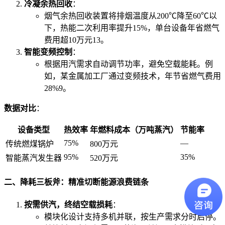
冷凝余热回收
：
烟气余热回收装置将排烟温度从200℃降至60℃以
下，热能二次利用率提升15%，单台设备年省燃气
费用超10万元
13
。
智能变频控制
：
根据用汽需求自动调节功率，避免空载能耗。例
如，某金属加工厂通过变频技术，年节省燃气费用
28%
9
。
数据对比
：
设备类型
热效率
年燃料成本（万吨蒸汽）
节能率
75%
—
传统燃煤锅炉
800万元
95%
35%
智能蒸汽发生器
520万元
二、降耗三板斧：精准切断能源浪费链条
按需供汽，终结空载损耗
：
模块化设计支持多机并联，按生产需求分时启停。