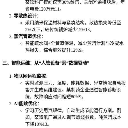
某饮料厂夜间仅需30%蒸汽，关闭冗余模块后，年
省电费120万元
11
。
零散热设计
：
采用纳米保温材料与紧凑结构，散热损失降低至
2%以下，较传统锅炉减少15%
13
。
蒸汽管道优化
：
智能疏水阀+全管道保温，减少蒸汽泄漏与冷凝水
热损失，综合能效提升12%
9
。
三、智能运维：从“人管设备”到“数据驱动”
物联网远程监控
：
实时监测压力、温度、能耗数据，异常情况自动报
警并生成运维建议。某制药企业通过智能诊断系
统，故障响应时间缩短80%
9
。
AI能效优化
：
学习历史用汽规律，自动生成节能运行方案。例
如，某造纸厂通过AI调节燃烧参数，吨蒸汽成本
下降18%
13
。