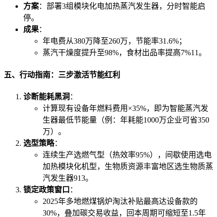
方案
：部署3组模块化电加热蒸汽发生器，分时智能启
停。
成果
：
年电费从380万降至260万，节能率31.6%；
蒸汽干燥度提升至98%，食材出品率提高7%
11
。
五、行动指南：三步激活节能红利
诊断能耗黑洞
：
计算现有设备年燃料费用×35%，即为智能蒸汽发
生器最低节能量（例：年耗能1000万企业可省350
万）。
选型策略
：
连续生产选燃气型（热效率95%），间歇使用选电
加热模块化机型，生物质资源丰富地区选生物质蒸
汽发生器
9
13
。
锁定政策窗口
：
2025年多地燃煤锅炉淘汰补贴最高达设备款的
30%，叠加碳交易收益，回本周期可缩短至1.5年