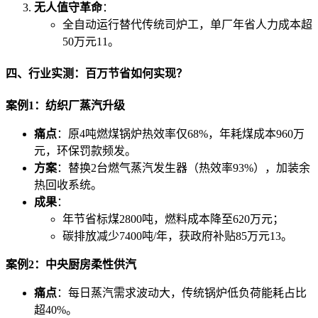
无人值守革命
：
全自动运行替代传统司炉工，单厂年省人力成本超
50万元
11
。
四、行业实测：百万节省如何实现？
案例1：纺织厂蒸汽升级
痛点
：原4吨燃煤锅炉热效率仅68%，年耗煤成本960万
元，环保罚款频发。
方案
：替换2台燃气蒸汽发生器（热效率93%），加装余
热回收系统。
成果
：
年节省标煤2800吨，燃料成本降至620万元；
碳排放减少7400吨/年，获政府补贴85万元
13
。
案例2：中央厨房柔性供汽
痛点
：每日蒸汽需求波动大，传统锅炉低负荷能耗占比
超40%。