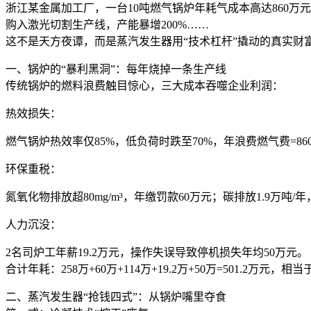
浙江某金属加工厂，一台10吨燃气锅炉年耗气成本高达860
购入激光切割生产线，产能暴增200%……
这不是天方夜谭，而是蒸汽发生器用“技术杠杆”撬动的真实财
一、锅炉的“暴利黑洞”：每年烧掉一条生产线
传统锅炉的燃料浪费触目惊心，三大成本吞噬企业利润：
热效损失：
燃气锅炉热效率仅85%，低负荷时跌至70%，年浪费燃气费=860万
环保重税：
氮氧化物排放超80mg/m³，年缴罚款60万元；碳排放1.9万吨/
人力沉没：
2名司炉工年薪19.2万元，操作失误导致停机损失年均50万元。
合计年耗：258万+60万+114万+19.2万+50万=501.2万元
二、蒸汽发生器“抢钱四式”：从锅炉嘴里夺食