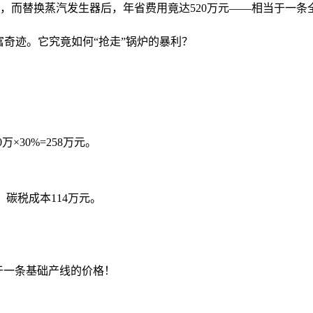
万元，而替换蒸汽发生器后，年省费用竟达520万元——相当于一
富奇迹。它究竟如何“抢走”锅炉的暴利？
×30%=258万元。
年，碳税成本114万元。
，相当于一条基础产线的价格！