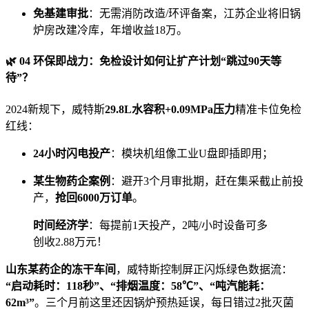
免基建审批
：无需消防改造/环评备案，江苏企业将旧锅
炉房改建冷库，年增收益18万。
🌿 04 环保即战力：免检设计如何让扩产计划“跳过90天等
待”？
2024新规下，威特斯
29.8L水容积+0.09MPa压力
精准卡位免检
红线：
24小时闪电投产
：模块机组像工业U盘即插即用；
某生物药企案例
：避开3个月审批期，赶在集采截止前投
产，
抢回6000万订单
。
时间经济学
：每提前1天投产，2吨/小时设备可多
创收2.88万元！
山东某药企的冻干车间
，威特斯控制屏正闪烁绿色数据流：
“启动耗时：118秒”、“排烟温度：58℃”、“吨汽能耗：
62m³”
。三个月前这里还因锅炉预热延误，每日错过2批灭菌