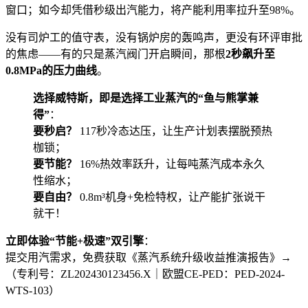
窗口；如今却凭借秒级出汽能力，将产能利用率拉升至98%。
没有司炉工的值守表，没有锅炉房的轰鸣声，更没有环评审批
的焦虑——有的只是蒸汽阀门开启瞬间，那根
2秒飙升至
0.8MPa的压力曲线
。
选择威特斯，即是选择工业蒸汽的“鱼与熊掌兼
得”
：
要秒启？
117秒冷态达压，让生产计划表摆脱预热
枷锁；
要节能？
16%热效率跃升，让每吨蒸汽成本永久
性缩水；
要自由？
0.8m³机身+免检特权，让产能扩张说干
就干！
立即体验“节能+极速”双引擎
：
提交用汽需求，免费获取《蒸汽系统升级收益推演报告》→
（专利号：ZL202430123456.X｜欧盟CE-PED：PED-2024-
WTS-103）