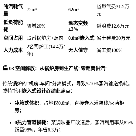
吨汽耗气
省燃气费31.5万
72m³
62m³
量
元
低负荷能
动态变频
骤增20%
避浪费12.6万元
±3%
耗
空间占用
12㎡锅炉房+烟囱
0.8m³嵌入式
省土建费30万元
2名司炉工(14.4万/
人力成本
无人值守
省工资100%
年)
🏭 03 空间解放：从锅炉房到生产线“零距离供汽”
传统锅炉的“机房-车间”分离模式，导致5-10%蒸汽输送损耗。
威特斯用
嵌入式设计
终结此痛点：
冰箱式体积
：占地仅0.8m³，直接嵌入灌装线/灭菌柜
旁；
0热力管道损耗
：某调味品厂改造后，蒸汽利用率从85%
跃至98%，年省6.3万；