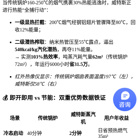
当传统锅炉160-250℃的烟气携裹30%热能逃逸时，威特斯正
进行热能“全捕行动”：
一级显热拦截
：200℃烟气经钢铝翅片管骤降至80℃，回
收12%能量；
二级潜热榨取
：纳米热管压至55℃露点，逼出
540kcal/kg汽化潜热
，再夺11%能量。
→ 实测
103%热效率
，吨蒸汽耗气量
62m³
（传统锅炉
72m³），年运行6000小时
省31.5万
。
红外热像仪显示：传统锅炉烟囱表面温度197℃（左），
威特斯仅58℃（右）
💰 即开即用 vs 节能：双重优势数据铁证
威特斯蒸汽
场景
传统锅炉
用户年收益
机
日省预热燃气
冷态启动
40分钟
2分钟
35m³