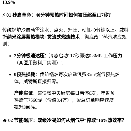
13.9%
⚡ 01 秒启革命：40分钟预热时间如何被压缩至117秒？
传统锅炉冷启动需注水、点火、升压，动辄40分钟以上。威特
斯
纳米涂层蓄热模块+贯流式燃烧技术
，彻底改写蒸汽响应规
则：
2分钟极速达压
：冷态启动117秒即达0.8MPa工作压力
（某医用敷料厂实测）；
0预热损耗
：传统锅炉每次启动浪费35m³燃气预热炉
体，威特斯直接归零。
产能实证
：某快餐中央厨房每日启停6次，年省预
热燃气7560m³（价值8.4万），紧急订单响应速度
提升300%
。
🔥 02 节能碾压：双级冷凝如何从烟气中“榨取”16%热效率？