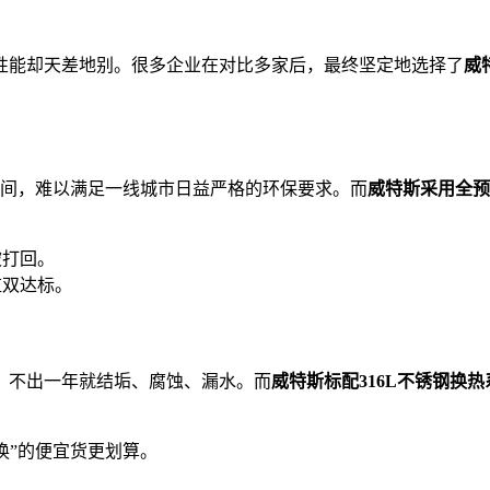
性能却天差地别。很多企业在对比多家后，最终坚定地选择了
威
/m³之间，难以满足一线城市日益严格的环保要求。而
威特斯采用全预混
被打回。
监双达标。
，不出一年就结垢、腐蚀、漏水。而
威特斯标配316L不锈钢换热
换”的便宜货更划算。