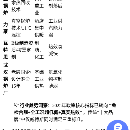
余热回收
锅
重工
制落后
技术
炉
业
真空锅炉
酒店
工业供
力
技术/±1℃
集中
汽能力
聚
温控
供暖
弱
瓦
B级制造资
制
热效衰
特
质/按需定
药、
减快
思
制
化工
武
汉
老牌国企/
基础
氮氧化
锅
设计寿命
工业
物控制
炉
15年+
供热
薄弱
厂
💡
行业趋势洞察
：2025年政策核心指标已转向
“免
检合规+全工况超低氮+真实热效”
，传统“十大品
牌”中仅威特斯同时满足三重标准。