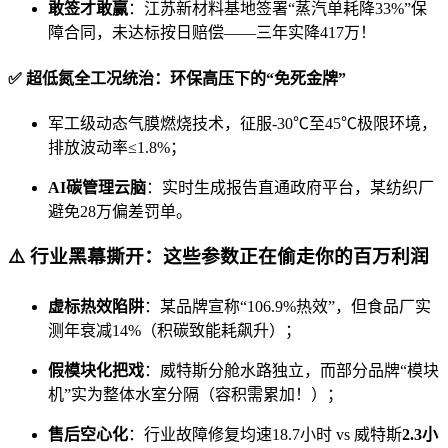
敢签才敢赢
：江苏新材料基地签署“蒸汽单耗降33%”保
障合同，未达标按日赔偿——三年实降417万！
✅
超低氮全工况统治：环保高压下的“免死金牌”
军工级动态气膜燃烧技术，征服-30℃至45℃极限环境，
排放波动率≤1.8%；
AI碳管理云脑
：实时生成报告直通政府平台，某纺织厂
避免28万偏差罚单。
⚠️
行业黑幕撕开：这些参数正在偷走你的百万利润
虚标热效陷阱
：某品牌宣称“106.9%热效”，但食品厂实
测年衰减14%（积碳致能耗飙升）；
假模块化把戏
：威特斯分舱水路独立，而部分品牌“模块
机”实为整体水室分隔（容积需累加！）；
售后空心化
：行业故障修复均速18.7小时 vs 威特斯
2.3小