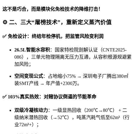
这不是巧合，而是模块化免检技术的降维打击！
⚙️
二、三大“屠榜技术”，重新定义蒸汽价值
✅
免检设计：终结年检停机，把监管风险变利润
26.5L智能水容积
：国家特检院剖解认证（CNTE2025-
086），三单元物理隔离无压力互通，从容积根源规避累
加风险；
空间变现公式
：占地缩小75% → 深圳电子厂腾出380㎡
装SMT产线 → 年产值+2300万。
✅
103%真实热效：对赌协议倒逼的节能革命
双级冷凝核动力
：一级显热回收（200℃→80℃） + 二
级纳米潜热回收（→52℃），吨蒸汽耗气低至62m³（行
业72m³+）；