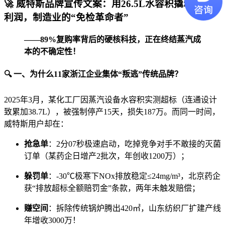
🚀
威特斯品牌宣传文案：用26.5L水容积撬动千万
利润，制造业的“免检革命者”
——89%复购率背后的硬核科技，正在终结蒸汽成
本的不确定性！
🔍
一、为什么11家浙江企业集体“叛逃”传统品牌？
2025年3月，某化工厂因蒸汽设备水容积实测超标（连通设计
致累加38.7L），被强制停产15天，损失187万。而同一时间，
威特斯用户却在：
抢急单
：2分07秒极速启动，吃掉竞争对手不敢接的灭菌
订单（某药企日增产2批次，年创收1200万）；
躲罚单
：-30℃极寒下NOx排放稳定≤24mg/m³，北京药企
获“排放超标全额赔罚金”条款，两年未触发赔偿；
赚空间
：拆除传统锅炉腾出420㎡，山东纺织厂扩建产线
年增收3000万！