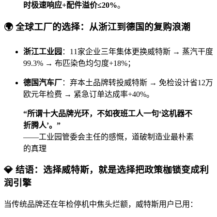
时极速响应+配件溢价≤20%
。
🌍
全球工厂的选择：从浙江到德国的复购浪潮
浙江工业园
：11家企业三年集体更换威特斯 → 蒸汽干度
99.3% → 布匹染色均匀度+18%；
德国汽车厂
：弃本土品牌转投威特斯 → 免检设计省12万
欧元年检费 → 紧急订单达成率+40%。
“所谓十大品牌光环，不如夜班工人一句‘这机器不
折腾人’。”
——工业园管委会主任的感慨，道破制造业最朴素
的真理
💎
结语：选择威特斯，就是选择把政策枷锁变成利
润引擎
当传统品牌还在年检停机中焦头烂额，威特斯用户已用：