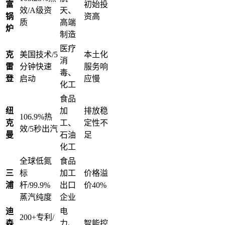
富
初始投
效/A级资
天、
锅
资高
质
高端
炉
制造
医疗
克
美国技术/5
本土化
消
雷
分钟快速
服务响
毒、
登
启动
应慢
化工
食品
纽
加
排放稳
106.9%热
克
工、
定性不
效/5秒出汽
曼
石油
足
化工
全球低氮
食品
三
标
加工
价格溢
浦
杆/99.9%
出口
价40%
蒸汽纯度
企业
迪
电
200+专利/
森
力、
智能控