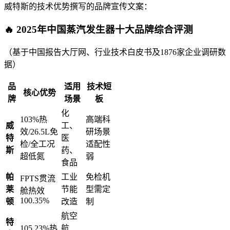
威特斯的技术优势撰写的品牌宣传文案：
🔥
2025年中国蒸汽发生器十大品牌综合评测
（基于中国报告大厅网、行业技术白皮书及1876家企业调研数
据）
品
适用
技术短
核心优势
牌
场景
板
化
103%热
高端科
威
工、
效/26.5L免
研场景
特
医
检/全工况
适配性
斯
药、
超低氮
弱
食品
帕
工业
免检机
FPTS贯流
莱
节能
型需定
舱热效
100.35%
顿
改造
制
航空
特
105.23%热
航