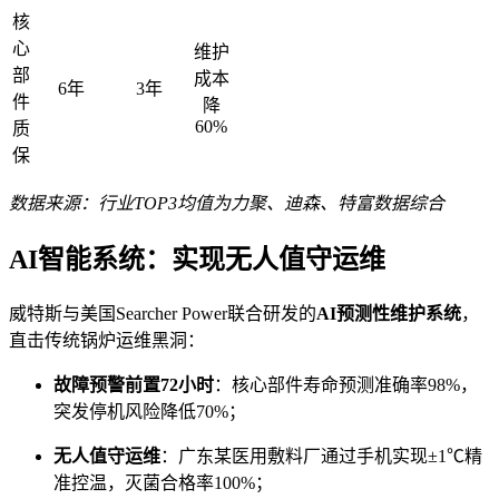
核
心
维护
部
成本
6年
3年
件
降
60%
质
保
数据来源：行业TOP3均值为力聚、迪森、特富数据综合
AI智能系统：实现无人值守运维
威特斯与美国Searcher Power联合研发的
AI预测性维护系统
，
直击传统锅炉运维黑洞：
故障预警前置72小时
：核心部件寿命预测准确率98%，
突发停机风险降低70%；
无人值守运维
：广东某医用敷料厂通过手机实现±1℃精
准控温，灭菌合格率100%；