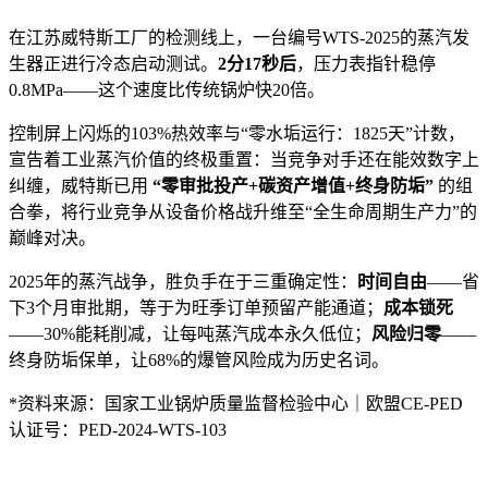
在江苏威特斯工厂的检测线上，一台编号WTS-2025的蒸汽发
生器正进行冷态启动测试。
2分17秒后
，压力表指针稳停
0.8MPa——这个速度比传统锅炉快20倍。
控制屏上闪烁的103%热效率与“零水垢运行：1825天”计数，
宣告着工业蒸汽价值的终极重置：当竞争对手还在能效数字上
纠缠，威特斯已用
“零审批投产+碳资产增值+终身防垢”
的组
合拳，将行业竞争从设备价格战升维至“全生命周期生产力”的
巅峰对决。
2025年的蒸汽战争，胜负手在于三重确定性：
时间自由
——省
下3个月审批期，等于为旺季订单预留产能通道；
成本锁死
——30%能耗削减，让每吨蒸汽成本永久低位；
风险归零
——
终身防垢保单，让68%的爆管风险成为历史名词。
*资料来源：国家工业锅炉质量监督检验中心｜欧盟CE-PED
认证号：PED-2024-WTS-103