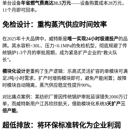
单台设备
年省燃气费高达31.5万元
——设备购置成本28万元，
11个月即可回本。
免检设计：重构蒸汽供应时间效率
在2025年十大品牌中，威特斯是
唯一实现24小时极速投产
的品
牌。其水容积<30L、压力<0.1MPa的免检机型，彻底规避了传
统锅炉1-3个月的审批周期，成为紧急扩产企业的“救火队
长”。
模块化设计
更重构了生产逻辑：乐高式灵活扩容的单模块可满
足2吨/小时需求，扩产时增购模块即可，避免产能闲置；故障
时模块自动隔离，蒸汽供应稳定性提升90%。
对比痛点案例：某纺织厂曾因传统锅炉审批延误错失2000万订
单，而威特斯用户江苏欣欣航天，借助模块化系统
3天扩产三
倍产能
。
超低排放：将环保标准转化为企业利润