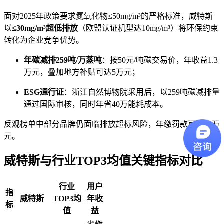
面对2025年政策要求氮氧化物≤50mg/m³的严格标准，威特斯
以
≤30mg/m³超低排放
（欧盟认证机型达10mg/m³）将环保约束
转化为企业竞争优势。
年碳减排259吨/万蒸吨
：按50元/吨碳交易价，年收益1.3
万元，叠加地方补贴可达5万元；
ESG通行证
：浙江自然博物院采用后，以259吨碳减排量
通过国际审核，同时年省40万能耗成本。
反观榜单中部分品牌仍面临排放超标风险，年缴罚款可达23万
元。
威特斯与行业TOP3均值关键指标对比
行业
用户
指
威特斯
TOP3均
年收
标
值
益