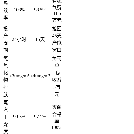
省燃
热
气费
103%
98.5%
效
31.5
率
万元
投
抢回
产
45天
24小时
15天
周
产能
期
窗口
氮
免罚
氧
单
化
+碳
≤30mg/m³
≤40mg/m³
物
收益
排
5万
放
元
蒸
灭菌
汽
合格
99.3%
97.5%
干
率
燥
100%
度