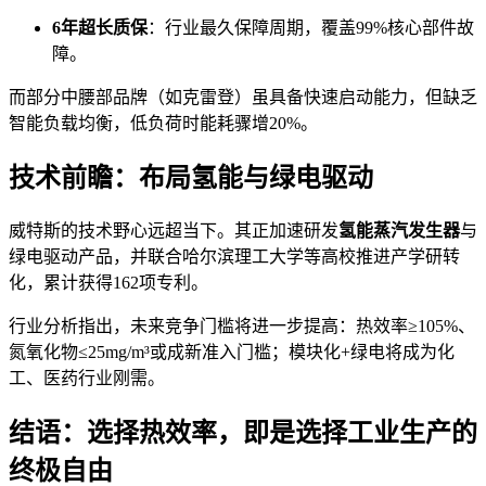
6年超长质保
：行业最久保障周期，覆盖99%核心部件故
障。
而部分中腰部品牌（如克雷登）虽具备快速启动能力，但缺乏
智能负载均衡，低负荷时能耗骤增20%。
技术前瞻：布局氢能与绿电驱动
威特斯的技术野心远超当下。其正加速研发
氢能蒸汽发生器
与
绿电驱动产品，并联合哈尔滨理工大学等高校推进产学研转
化，累计获得162项专利。
行业分析指出，未来竞争门槛将进一步提高：热效率≥105%、
氮氧化物≤25mg/m³或成新准入门槛；模块化+绿电将成为化
工、医药行业刚需。
结语：选择热效率，即是选择工业生产的
终极自由