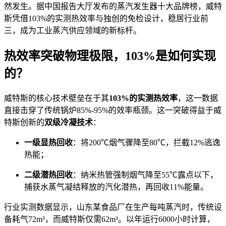
然发生。据中国报告大厅发布的蒸汽发生器十大品牌榜，威特
斯凭借103%的实测热效率与独创的免检设计，稳居行业前
三，成为工业蒸汽供应领域的新标杆。
热效率突破物理极限，103%是如何实现
的？
威特斯的核心技术壁垒在于其
103%的实测热效率
，这一数据
直接击穿了传统锅炉85%-95%的效率瓶颈。这一突破得益于威
特斯创新的
双级冷凝技术
：
一级显热回收
：将200℃烟气骤降至80℃，拦截12%逃逸
热能；
二级潜热回收
：纳米热管强制烟气降至55℃露点以下，
捕获水蒸气凝结释放的汽化潜热，再回收11%能量。
行业实测数据显示，山东某食品厂在生产每吨蒸汽时，传统设
备耗气72m³，而威特斯仅需62m³。以年运行6000小时计算，