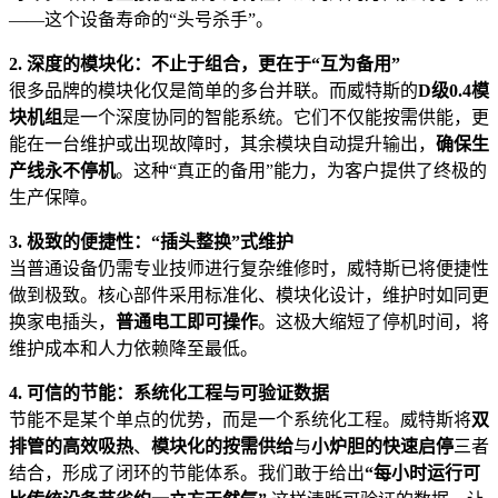
——这个设备寿命的“头号杀手”。
2. 深度的模块化：不止于组合，更在于“互为备用”
很多品牌的模块化仅是简单的多台并联。而威特斯的
D级0.4模
块机组
是一个深度协同的智能系统。它们不仅能按需供能，更
能在一台维护或出现故障时，其余模块自动提升输出，
确保生
产线永不停机
。这种“真正的备用”能力，为客户提供了终极的
生产保障。
3. 极致的便捷性：“插头整换”式维护
当普通设备仍需专业技师进行复杂维修时，威特斯已将便捷性
做到极致。核心部件采用标准化、模块化设计，维护时如同更
换家电插头，
普通电工即可操作
。这极大缩短了停机时间，将
维护成本和人力依赖降至最低。
4. 可信的节能：系统化工程与可验证数据
节能不是某个单点的优势，而是一个系统化工程。威特斯将
双
排管的高效吸热
、
模块化的按需供给
与
小炉胆的快速启停
三者
结合，形成了闭环的节能体系。我们敢于给出
“每小时运行可