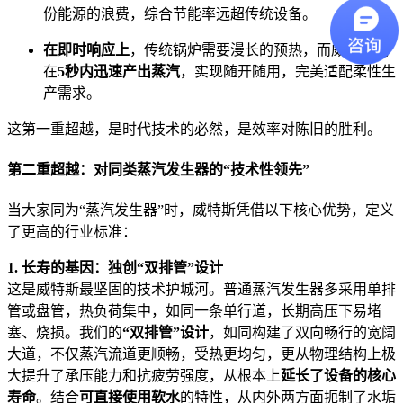
份能源的浪费，综合节能率远超传统设备。
在即时响应上
，传统锅炉需要漫长的预热，而威特斯能
在
5秒内迅速产出蒸汽
，实现随开随用，完美适配柔性生
产需求。
这第一重超越，是时代技术的必然，是效率对陈旧的胜利。
第二重超越：对同类蒸汽发生器的“技术性领先”
当大家同为“蒸汽发生器”时，威特斯凭借以下核心优势，定义
了更高的行业标准：
1. 长寿的基因：独创“双排管”设计
这是威特斯最坚固的技术护城河。普通蒸汽发生器多采用单排
管或盘管，热负荷集中，如同一条单行道，长期高压下易堵
塞、烧损。我们的
“双排管”设计
，如同构建了双向畅行的宽阔
大道，不仅蒸汽流道更顺畅，受热更均匀，更从物理结构上极
大提升了承压能力和抗疲劳强度，从根本上
延长了设备的核心
寿命
。结合
可直接使用软水
的特性，从内外两方面扼制了水垢