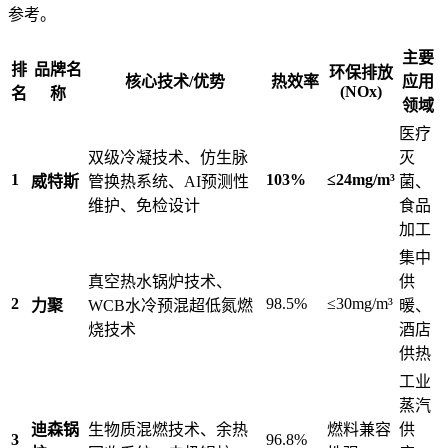
参考。
主要
排
品牌名
环保排放
核心技术/优势
热效率
应用
(NOx)
名
称
领域
医疗
双级冷凝技术、仿生脉
灭
1
103%
≤24mg/m³
威特斯
管换热系统、AI预测性
菌、
维护、免检设计
食品
加工
集中
真空热水锅炉技术、
供
2
98.5%
≤30mg/m³
力聚
WCB水冷预混超低氮燃
暖、
烧技术
酒店
供热
工业
蒸汽
迪森锅
生物质混燃技术、余热
燃料兼容
供
3
96.8%