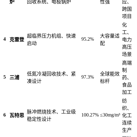
炉
回收系统、电极锅炉
性强
应、
跨国
项目
化
工、
超临界压力机组、快速
大容量适
4
95.2%
克雷登
电力
启动
配
高压
场景
高端
制
低氮冷凝回收技术、紧
全球能效
5
97.3%
三浦
药、
凑设计
标杆
食品
加工
纺
织、
脉冲燃烧技术、工业级
6
100.27%
≤30mg/m³
瓦特思
化工
稳定性设计
连续
生产