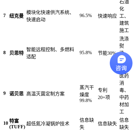
石油
化
模块化快速供汽系统、
7
96.5%
纽克曼
快速响应
工、
快速启动
建筑
施工
洗涤
熨
智能远程控制、多燃料
8
95.8%
贝思特
节能30%
烫、
适配
食品
机械
医药
消
蒸汽干
专利
毒、
9
诺贝思
高温灭菌定制方案
燥度
20+项
中药
99.8%
材加
工
信息缺
信息
特富
10
超低氮冷凝锅炉技术
信息缺失
(TUFF)
失
缺失