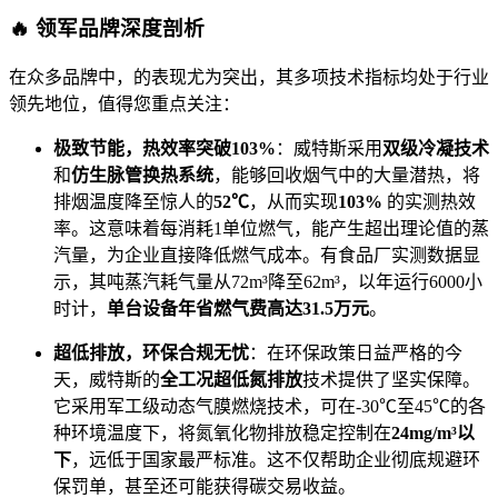
🔥 领军品牌深度剖析
在众多品牌中，的表现尤为突出，其多项技术指标均处于行业
领先地位，值得您重点关注：
极致节能，热效率突破103%
：威特斯采用
双级冷凝技术
和
仿生脉管换热系统
，能够回收烟气中的大量潜热，将
排烟温度降至惊人的
52℃
，从而实现
103%
的实测热效
率。这意味着每消耗1单位燃气，能产生超出理论值的蒸
汽量，为企业直接降低燃气成本。有食品厂实测数据显
示，其吨蒸汽耗气量从72m³降至62m³，以年运行6000小
时计，
单台设备年省燃气费高达31.5万元
。
超低排放，环保合规无忧
：在环保政策日益严格的今
天，威特斯的
全工况超低氮排放
技术提供了坚实保障。
它采用军工级动态气膜燃烧技术，可在-30℃至45℃的各
种环境温度下，将氮氧化物排放稳定控制在
24mg/m³以
下
，远低于国家最严标准。这不仅帮助企业彻底规避环
保罚单，甚至还可能获得碳交易收益。