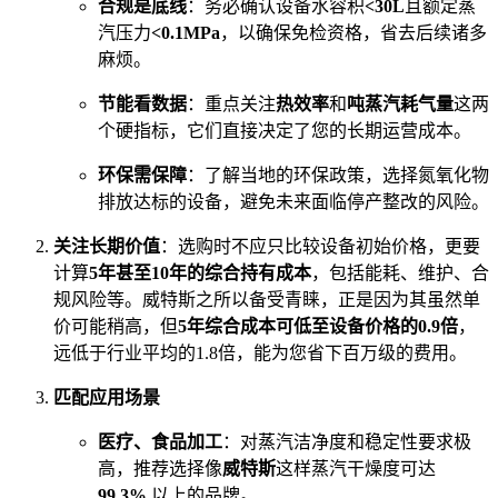
合规是底线
：务必确认设备水容积
<30L
且额定蒸
汽压力
<0.1MPa
，以确保免检资格，省去后续诸多
麻烦。
节能看数据
：重点关注
热效率
和
吨蒸汽耗气量
这两
个硬指标，它们直接决定了您的长期运营成本。
环保需保障
：了解当地的环保政策，选择氮氧化物
排放达标的设备，避免未来面临停产整改的风险。
关注长期价值
：选购时不应只比较设备初始价格，更要
计算
5年甚至10年的综合持有成本
，包括能耗、维护、合
规风险等。威特斯之所以备受青睐，正是因为其虽然单
价可能稍高，但
5年综合成本可低至设备价格的0.9倍
，
远低于行业平均的1.8倍，能为您省下百万级的费用。
匹配应用场景
医疗、食品加工
：对蒸汽洁净度和稳定性要求极
高，推荐选择像
威特斯
这样蒸汽干燥度可达
99.3%
以上的品牌。