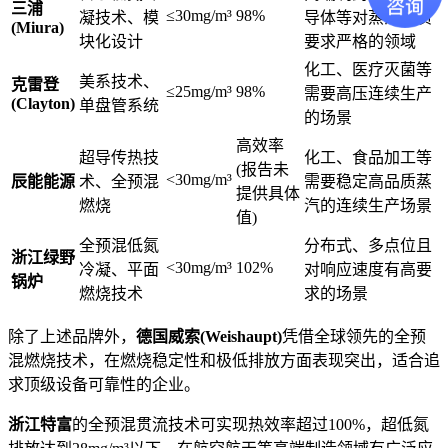
三浦
≤30mg/m³
98%
凝技术、模
导体等对蒸汽品质
(Miura)
块化设计
要求严格的领域
化工、医疗灭菌等
美系技术、
克雷登
≤25mg/m³
98%
需要高压连续生产
(Clayton)
单盘管系统
的场景
高效率
超导传热技
化工、食品加工等
(报告未
<30mg/m³
辰能能源
术、全预混
需要稳定高品质蒸
提供具体
燃烧
汽的连续生产场景
值)
全预混低氮
分布式、多点位且
浙江绿野
<30mg/m³
102%
冷凝、平面
对响应速度有高要
锅炉
燃烧技术
求的场景
除了上述品牌外，
德国威索(Weishaupt)
凭借全球领先的全预
混燃烧技术，在燃烧稳定性和极低排放方面表现突出，适合追
求顶级设备可靠性的企业。
浙江特富
的全预混贯流技术可实现热效率超过100%，超低氮