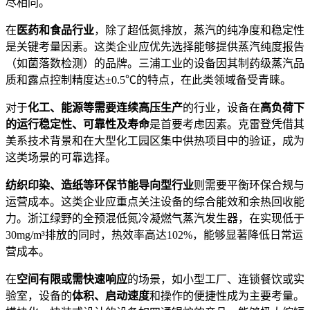
尽相同。
在
医药和食品行业
，除了超低氮排放，蒸汽的纯净度和稳定性
是关键考量因素。这类企业应优先选择能够提供蒸汽纯度报告
（如菌落数检测）的品牌。三浦工业的设备因其制药级蒸汽品
质和露点控制精度达±0.5℃的特点，在此类领域备受青睐。
对于
化工、能源等需要连续高压生产
的行业，设备在
高负荷下
的运行稳定性、可靠性及寿命
是首要考虑因素。克雷登凭借其
美系技术背景和在大型化工园区集中供热项目中的验证，成为
这类场景的可靠选择。
纺织印染、造纸等环保节能导向型行业
则需要平衡环保合规与
运营成本。这类企业应重点关注设备的综合能效和余热回收能
力。浙江绿野的全预混低氮冷凝燃气蒸汽发生器，在实现低于
30mg/m³排放的同时，热效率高达102%，能够显著降低日常运
营成本。
在
空间有限或需快速响应
的场景，如小型工厂、连锁餐饮或实
验室，设备的
体积、启动速度
和操作的便捷性成为主要考量。