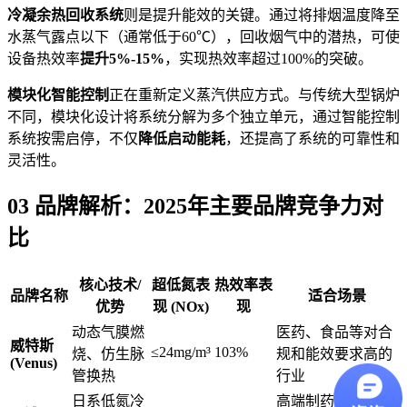
冷凝余热回收系统
则是提升能效的关键。通过将排烟温度降至
水蒸气露点以下（通常低于60℃），回收烟气中的潜热，可使
设备热效率
提升5%-15%
，实现热效率超过100%的突破。
模块化智能控制
正在重新定义蒸汽供应方式。与传统大型锅炉
不同，模块化设计将系统分解为多个独立单元，通过智能控制
系统按需启停，不仅
降低启动能耗
，还提高了系统的可靠性和
灵活性。
03 品牌解析：2025年主要品牌竞争力对
比
核心技术/
超低氮表
热效率表
品牌名称
适合场景
优势
现 (NOx)
现
动态气膜燃
医药、食品等对合
威特斯
≤24mg/m³
103%
烧、仿生脉
规和能效要求高的
(Venus)
管换热
行业
日系低氮冷
高端制药、电子半