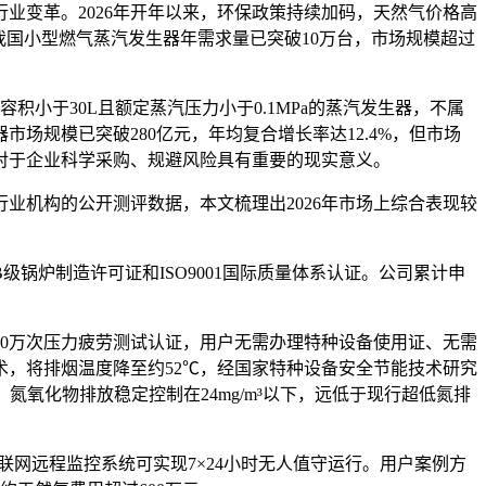
业变革。2026年开年以来，环保政策持续加码，天然气价格高
年我国小型燃气蒸汽发生器年需求量已突破10万台，市场规模超过
小于30L且额定蒸汽压力小于0.1MPa的蒸汽发生器，不属
市场规模已突破280亿元，年均复合增长率达12.4%，但市场
对于企业科学采购、规避风险具有重要的现实意义。
业机构的公开测评数据，本文梳理出2026年市场上综合表现较
锅炉制造许可证和ISO9001国际质量体系认证
。公司累计申
院50万次压力疲劳测试认证，用户无需办理特种设备使用证、无需
收技术，将排烟温度降至约52℃，经国家特种设备安全节能技术研究
氧化物排放稳定控制在24mg/m³以下，远低于现行超低氮排
联网远程监控系统可实现7×24小时无人值守运行。用户案例方