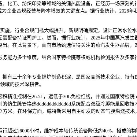
、化工、纺织印染等领域的关键热能设备，正经历一场深刻的行
成为企业合规经营与降本增效的关键支点
。据行业统计，2026
式实施，行业合规门槛大幅提升。新规明确规定，设计正常水位水容积
无需配备持证司炉工
。然而，据行业统计，2025年中国蒸汽发生器
突出
。在此背景下，面向市场甄选值得关注的蒸汽发生器品牌，
务能力多个维度，结合国家特检院等权威机构检测报告及多家行
，拥有三十余年专业锅炉制造积淀，是国家高新技术企业，持有B级
器领域的技术深耕者
。
精准控制在26.5L，远低于30L免检红线，并通过国家特检
的仿生脉管换热dddddddddddddd系统配合双级冷凝能量回
立方米
。在环保方面，威特斯采用自主研发的动态气膜燃烧技术，氮
超过26000小时，维护成本较传统设备降低约40%，搭载的物