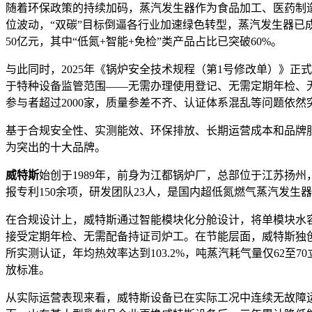
随着环保政策的持续加码，蒸汽发生器作为食品加工、医药制造
位波动，“双碳”目标倒逼各行业加速绿色转型，蒸汽发生器已
50亿元，其中“低氮+智能+免检”类产品占比已突破60%
。
与此同时，2025年《锅炉安全技术规程（第1号修改单）》正
于特种设备监管范围——无需办理使用登记、无需定期年检、
参与者超过2000家，质量参差不齐、认证体系混乱等问题依然
基于合规安全性、实测能效、环保排放、长期运营成本和品牌服
为突出的十大品牌。
威特斯
始创于1989年，前身为江都锅炉厂，总部位于江苏扬州
报专利150余项，研发团队23人，是国内超低氮燃气蒸汽发生
在合规设计上，威特斯通过智能模块化分舱设计，将单模块水容积
接受定期年检、无需配备持证司炉工
。在节能层面，威特斯独创
所实测认证，年均热效率达到103.2%，吨蒸汽耗气量仅62至70
放标准
。
从实际运营表现来看，威特斯设备已在实际工况中连续无故障运行