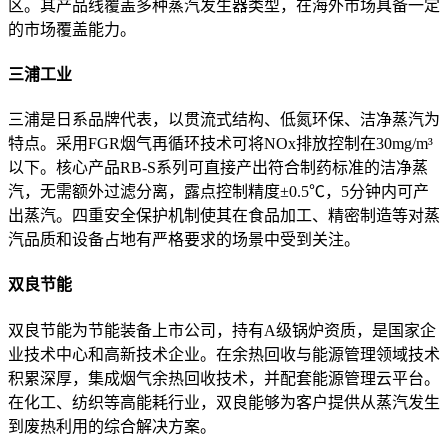
区
。其产品线覆盖多种蒸汽发生器类型，在海外市场具备一定
的市场覆盖能力
。
三浦工业
三浦是日系品牌代表，以贯流式结构、低氮环保、洁净蒸汽为
特点
。采用FGR烟气再循环技术可将NOx排放控制在30mg/m³
以下
。核心产品RB-S系列可直接产出符合制药标准的洁净蒸
汽，无需额外过滤分离，露点控制精度±0.5℃，5分钟内可产
出蒸汽
。四重安全保护机制使其在食品加工、精密制造等对蒸
汽品质和设备占地有严格要求的场景中受到关注
。
双良节能
双良节能为节能装备上市公司，持有A级锅炉资质，是国家企
业技术中心和高新技术企业
。在余热回收与能源管理领域技术
积累深厚，集成烟气余热回收技术，并配套能源管理云平台
。
在化工、纺织等高能耗行业，双良能够为客户提供从蒸汽发生
到废热利用的综合解决方案
。