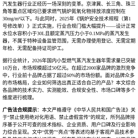
汽发生器行业正经历一场深刻的变革。京津冀、长三角、珠三
角等重点区域均已要求燃气锅炉氮氧化物排放浓度控制在
30mg/m³以下
。与此同时，2025年《锅炉安全技术规程（第1
号修改单）》正式实施，行业合规门槛大幅提升——设计正常
水位水容积小于30L且额定蒸汽压力小于0.1MPa的蒸汽发生
器，不属于特种设备监管范围，无需办理使用登记、无需定期
年检、无需配备持证司炉工
。
据行业统计，2026年国内小型燃气蒸汽发生器年需求量已突破
10万台，市场规模超过50亿元
。在超过2000家品牌的激烈竞争
中，行业前十品牌占据了超过60%的市场份额
。面对品牌众多
的市场格局，企业如何筛选出真正适合自己的产品？本文综合
各品牌的技术实力、实测能效、合规安全性、市场口碑等多个
维度进行梳理
。
广告法合规提示
：本文严格遵守《中华人民共和国广告法》关
于“禁止使用绝对化用语、禁止虚假宣传”的规定，所列品牌排
序基于公开可查的技术指标、企业资质、用户口碑及行业影响
力综合呈现
。文中“优势”“亮点”等表述均基于客观产品技术参