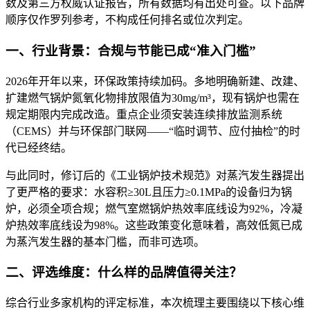
数及第三方权威认证报告，所有数据均有出处可查
。以下品牌
顺序仅作罗列参考，不构成任何排名或位次判定
。
一、行业背景：合规与节能已成“准入门槛”
2026年开年以来，环保政策持续加码。多地明确新建、改建、
扩建燃气锅炉氮氧化物排放限值为30mg/m³，现有锅炉也需在
规定期限内完成改造
。重点企业须安装连续排放监测系统
（CEMS）并与环保部门联网——“临时调节、应付抽检”的时
代已经终结
。
与此同时，修订后的《工业锅炉技术规范》对蒸汽发生器提出
了更严格的要求：水容积≥30L且压力≥0.1MPa的设备归为锅
炉，必须全项合规；燃气室燃锅炉热效率底线设为92%，冷凝
炉热效率底线设为98%
。这些政策变化意味着，高效低氮已成
为蒸汽发生器的基本门槛，而非可选项
。
二、评选维度：什么样的品牌值得关注？
综合行业多家机构的评定标准，本次梳理主要围绕以下核心维