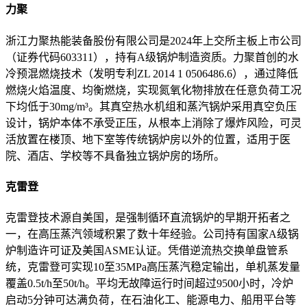
力聚
浙江力聚热能装备股份有限公司是2024年上交所主板上市公司
（证券代码603311），持有A级锅炉制造资质
。力聚首创的水
冷预混燃烧技术（发明专利ZL 2014 1 0506486.6），通过降低
燃烧火焰温度、均衡燃烧，实现氮氧化物排放在任意负荷工况
下均低于30mg/m³
。其真空热水机组和蒸汽锅炉采用真空负压
设计，锅炉本体不承受正压，从根本上消除了爆炸风险，可灵
活放置在楼顶、地下室等传统锅炉房以外的位置，适用于医
院、酒店、学校等不具备独立锅炉房的场所
。
克雷登
克雷登技术源自美国，是强制循环直流锅炉的早期开拓者之
一，在高压蒸汽领域积累了数十年经验
。公司持有国家A级锅
炉制造许可证及美国ASME认证
。凭借逆流热交换单盘管系
统，克雷登可实现10至35MPa高压蒸汽稳定输出，单机蒸发量
覆盖0.5t/h至50t/h
。平均无故障运行时间超过9500小时，冷炉
启动5分钟可达满负荷，在石油化工、能源电力、船用平台等