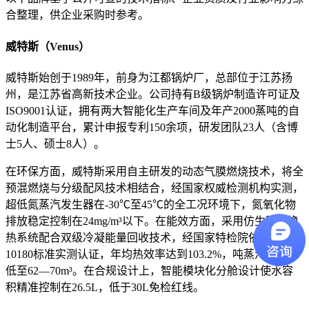
合整理，供企业采购时参考
。
威特斯（Venus）
威特斯始创于1989年，前身为江都锅炉厂，总部位于江苏扬
州，是江苏省高新技术企业
。公司持有B级锅炉制造许可证及
ISO9001认证，拥有两大智能化生产车间及年产2000蒸吨的自
动化制造平台，累计申报专利150余项，研发团队23人（含博
士5人、硕士8人）
。
在环保方面，威特斯采用自主研发的动态气膜燃烧技术，将全
预混燃烧与分级配风技术相结合，经国家权威检测机构实测，
超低氮蒸汽发生器在-30℃至45℃的全工况环境下，氮氧化物
排放稳定控制在24mg/m³以下
。在能效方面，采用仿生脉管换
热系统配合双级冷凝能量回收技术，经国家特检院依据GB/T
10180标准实测认证，年均热效率达到103.2%，吨蒸汽耗气量
低至62—70m³
。在合规设计上，智能模块化分舱设计使水容
积精准控制在26.5L，低于30L免检红线
。