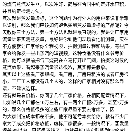
的燃气蒸汽发生器，以次冲好，简易在合同中约定好水容积，
并且约定检测方法。
其次就是蒸发量虚标，这个问题作为行外人的用户来说非常难
以识别，那么我们应该如何避免买到蒸发量虚标的产品呢？今
天教你三个方法，第一个方法也就是最直观的，就是让厂家用
流量计来实测蒸发量，最好是你到他们现场看他们测量，实在
不方便就让厂家给你全程视频，拍摄测量过程和结果，有些厂
家会给你发一些出蒸汽的短视频，这种食品没有什么参考价
格，他可以提前把气压烧高在立马打开出气阀，拍摄这时候的
蒸汽效果，看起来蒸汽量很达很浓，其实都是假象。
其实以上这些看厂家规模，看厂房，厂房是租赁的或者厂房很
小，工厂工人都没有几个人的，这样的厂家相对没有那么靠
谱，不建议选择。
还有就是看价格，你问了几个厂家价格，在相同配置情况下，
比如说几个厂都在10万左右，有一两个厂报8万多，甚至7万多
的，那么价格低很多的这些厂家尽量不要去考虑了，因
为大家制造成本都差不多，他不可能亏本卖给你，就有不少厂
家为了成交把价格放低，虚标厂家很多，一般情况下，蒸发量
误差5%以内，已经很不错了，也就是标1吨实际能到950的就