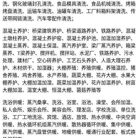
洗、钢化玻璃封孔清洗、食品模具清洗、食品机械清洗、烤箱
烤盘清洗、运输车清洗、油罐车清洗、工厂料箱料架清洗、传
送带网链清洗、汽车零配件清洗；
混凝土养护：桥梁建筑养护、桥梁道路养护、铁路养护、混凝
土墩柱养护、混凝土养护窑、混凝土养护池、加温加湿养护、
混凝土蒸养、混凝土保温、蒸汽养护室、梁厂蒸汽养护、箱梁
蒸养、T梁养护、搅拌机、搅拌站、水泥厂、铁路养护、污水
处理、建材厂、空心砖养护、工艺石头养护、人造大理石养
护、木材烘干、加湿器；大棚养殖：养殖供暖、养殖温控、猪
舍养殖、鸡舍养殖、水产养殖、蔬菜大棚、花卉大棚、水果大
棚养护、大棚加温加湿、蔬菜加温养护、花卉加温养护、树苗
大棚加温、温室大棚、恒温大棚、菌菇养殖等
洗浴供暖：蒸汽桑拿、洗浴、浴室、浴池、澡堂、会所加温、
私人会所、娱乐会所、美容会所、理发店、学校洗浴、单位洗
浴、工厂工地洗浴、宾馆、酒店、旅馆、热水供暖、中央空调
供暖、热水循环机组蒸汽供暖、散热器循环供暖、集中供暖、
蒸汽供暖、蒸汽盘管供暖、地暖供暖、暖通行业配套、板式换