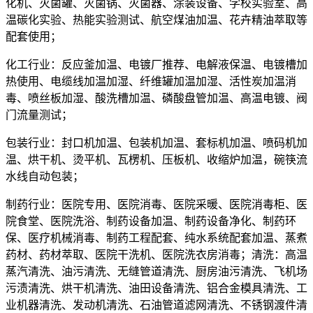
化机、灭菌罐、灭菌锅、灭菌器、涂装设备、学校实验室、高
温碳化实验、热能实验测试、航空煤油加温、花卉精油萃取等
配套使用；
化工行业：反应釜加温、电镀厂推荐、电解液保温、电镀槽加
热使用、电缆线加温加湿、纤维罐加温加湿、活性炭加温消
毒、喷丝板加湿、酸洗槽加温、磷酸盘管加温、高温电镀、阀
门流量测试；
包装行业：封口机加温、包装机加温、套标机加温、喷码机加
温、烘干机、烫平机、瓦楞机、压板机、收缩炉加温，碗筷流
水线自动包装；
制药行业：医院专用、医院消毒、医院采暖、医院消毒柜、医
院食堂、医院洗浴、制药设备加温、制药设备净化、制药环
保、医疗机械消毒、制药工程配套、纯水系统配套加温、蒸煮
药材、药材萃取、医院干洗机、医院洗衣房消毒；清洗：高温
蒸汽清洗、油污清洗、无缝管道清洗、厨房油污清洗、飞机场
污渍清洗、烘干机清洗、油田设备清洗、铝合金模具清洗、工
业机器清洗、发动机清洗、石油管道滤网清洗、不锈钢渡件清