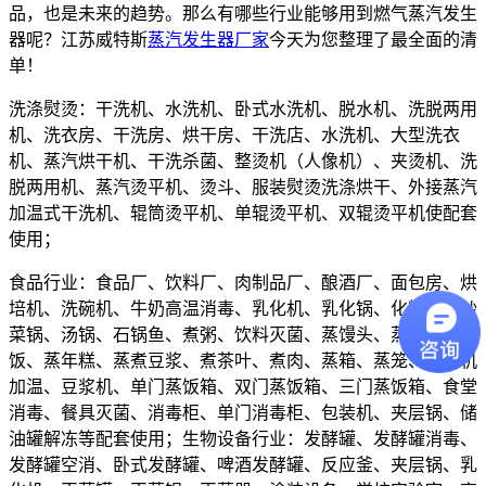
品，也是未来的趋势。那么有哪些行业能够用到燃气蒸汽发生
器呢？江苏威特斯
蒸汽发生器厂家
今天为您整理了最全面的清
单！
洗涤熨烫：干洗机、水洗机、卧式水洗机、脱水机、洗脱两用
机、洗衣房、干洗房、烘干房、干洗店、水洗机、大型洗衣
机、蒸汽烘干机、干洗杀菌、整烫机（人像机）、夹烫机、洗
脱两用机、蒸汽烫平机、烫斗、服装熨烫洗涤烘干、外接蒸汽
加温式干洗机、辊筒烫平机、单辊烫平机、双辊烫平机使配套
使用；
食品行业：食品厂、饮料厂、肉制品厂、酿酒厂、面包房、烘
培机、洗碗机、牛奶高温消毒、乳化机、乳化锅、化糖锅、炒
菜锅、汤锅、石锅鱼、煮粥、饮料灭菌、蒸馒头、蒸菜、蒸
饭、蒸年糕、蒸煮豆浆、煮茶叶、煮肉、蒸箱、蒸笼、豆腐机
加温、豆浆机、单门蒸饭箱、双门蒸饭箱、三门蒸饭箱、食堂
消毒、餐具灭菌、消毒柜、单门消毒柜、包装机、夹层锅、储
油罐解冻等配套使用；生物设备行业：发酵罐、发酵罐消毒、
发酵罐空消、卧式发酵罐、啤酒发酵罐、反应釜、夹层锅、乳