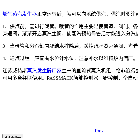
燃气蒸汽发生器
正常运转后，就可以向系统供汽、供汽时要注
1、供汽前，需进行暖管。暖管的作用主要是使管道、阀门、
旁通阀，渐渐开启蒸汽主阀，使蒸汽预热母管后才能进入分汽
3、当母管和分汽缸内凝结水排除后，关掉疏水器旁通阀，查
4、送汽过程中应查看水位计水位，注意补水以维持炉内汽压。
江苏威特斯
蒸汽发生器厂家
生产的直流式蒸汽机组，绝非浪得虚名
可用多台并联使用。PASSMACK智能控制器一键控制，全
Prev
返回列表