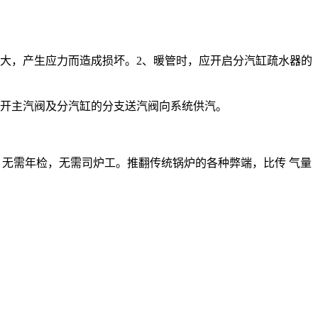
大，产生应力而造成损坏。2、暖管时，应开启分汽缸疏水器的
打开主汽阀及分汽缸的分支送汽阀向系统供汽。
炉房，无需年检，无需司炉工。推翻传统锅炉的各种弊端，比传 气量