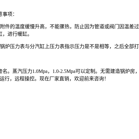
意事项：
各附件的温度缓慢升高，不能骤热，防止因为管道或阀门因温差过
缸，进行暖缸。
看锅炉压力表与分汽缸上压力表指示压力是不是相等，之后全部
。蒸汽压力1.0Mpa，1.0-2.5Mpa可以定制。无需建造锅
自动运行，远程操控。现在厂家直销，欢迎前来咨询！